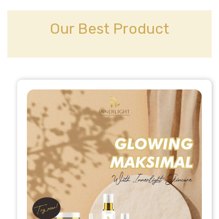
p
a
k
m
Our Best Product