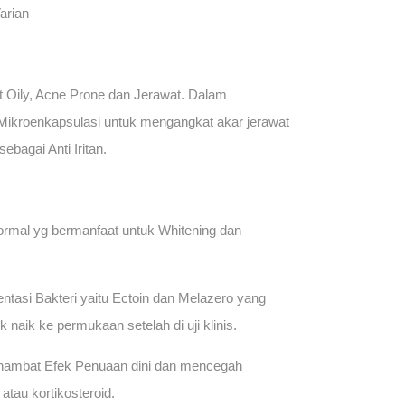
Varian
lit Oily, Acne Prone dan Jerawat. Dalam
ikroenkapsulasi untuk mengangkat akar jerawat
ebagai Anti Iritan.
 Normal yg bermanfaat untuk Whitening dan
asi Bakteri yaitu Ectoin dan Melazero yang
aik ke permukaan setelah di uji klinis.
hambat Efek Penuaan dini dan mencegah
tau kortikosteroid.