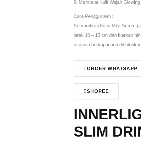
8. Membuat Kulit Wajah Glowing
Cara Penggunaan :
Semprotkan Face Mist Serum pad
jarak 10 – 15 cm dan biarkan h
malam dan kapanpun dibutuhkan
ORDER WHATSAPP
SHOPEE
INNERLI
SLIM DR