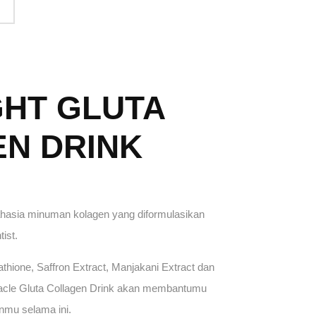
GHT GLUTA
N DRINK
Rahasia minuman kolagen yang diformulasikan
tist.
hione, Saffron Extract, Manjakani Extract dan
racle Gluta Collagen Drink akan membantumu
anmu selama ini.