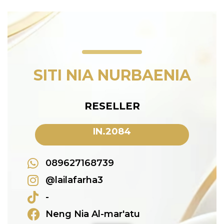
SITI NIA NURBAENIA
RESELLER
IN.2084
089627168739
@lailafarha3
-
Neng Nia Al-mar'atu