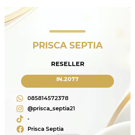
PRISCA SEPTIA
RESELLER
IN.2077
085814572378
@prisca_septia21
-
Prisca Septia