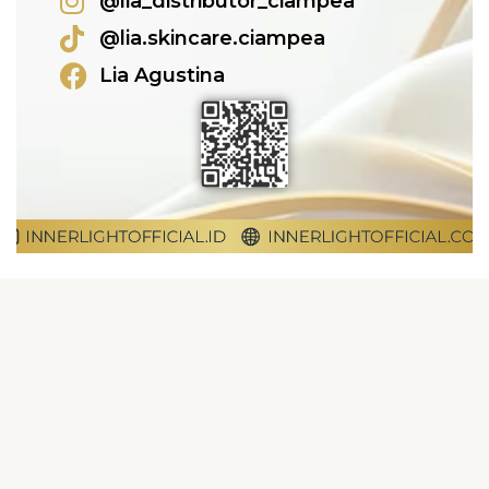
@lia_distributor_ciampea
@lia.skincare.ciampea
Lia Agustina